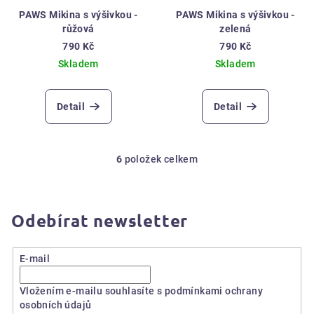
PAWS Mikina s výšivkou -
PAWS Mikina s výšivkou -
růžová
zelená
790 Kč
790 Kč
Skladem
Skladem
Detail
Detail
6
položek celkem
O
v
l
á
Odebírat newsletter
d
a
E-mail
c
í
Vložením e-mailu souhlasíte s
podmínkami ochrany
p
osobních údajů
r