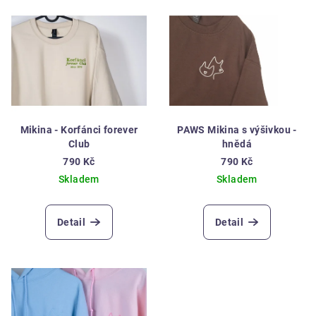
V
o
ý
d
p
u
i
k
s
t
p
ů
r
Mikina - Korfánci forever
PAWS Mikina s výšivkou -
o
Club
hnědá
d
790 Kč
790 Kč
Skladem
Skladem
u
k
t
Detail
Detail
ů