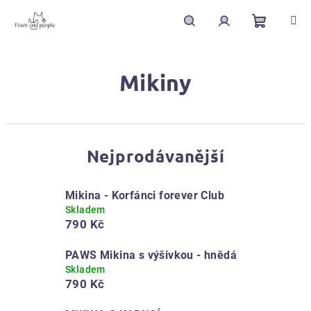
Přejít
na
obsah
Nákupní
Hledat
Přihlášení
Mikiny
košík
Nejprodávanější
Mikina - Korfánci forever Club
Skladem
790 Kč
PAWS Mikina s výšivkou - hnědá
Skladem
790 Kč