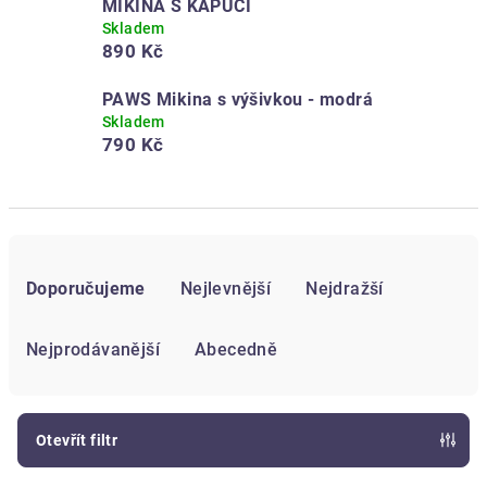
MIKINA S KAPUCÍ
Skladem
890 Kč
PAWS Mikina s výšivkou - modrá
Skladem
790 Kč
Ř
a
Doporučujeme
Nejlevnější
Nejdražší
z
e
Nejprodávanější
Abecedně
n
í
p
Otevřít filtr
r