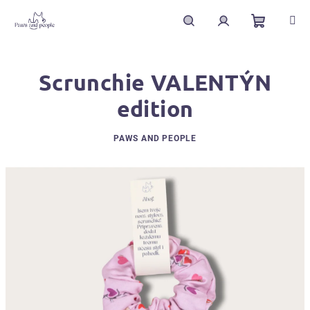
Přejít
na
obsah
Nákupní
Hledat
Přihlášení
Scrunchie VALENTÝN
košík
edition
PAWS AND PEOPLE