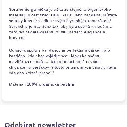
Scrunchie gumička
je ušitá ze stejného organického
materiálu s certifikací OEKO-TEX, jako bandana. Můžete
se tedy krásně sladit se svým čtyřnohým kamarádem!
Scrunchie je navržena tak, aby byla šetrná k vlasům a
zároveň přidala vašemu outfitu nádech elegance a
hravosti.
Gumička spolu s bandanou je perfektním dárkem pro
každého, kdo chce vyjádřit svou lásku ke svému
mazlíčkovi i módě. Udělejte radost sobě i svému
chlupatému parťákovi s touto originální kombinací, která
vás oba krásně propojí!
Materiál:
100% organická bavlna
Odebírat newsletter