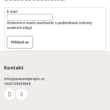
E-mail
Vložením e-mailu souhlasíte s
podmínkami ochrany
osobních údajů
Přihlásit se
Z
á
p
Kontakt
a
info
@
pawsandpeople.cz
t
+420725029049
í