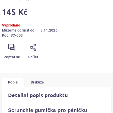
145 Kč
Měrná
Vyprodáno
cena:
Můžeme doručit do:
3.11.2026
Kód:
SC-003
Zeptat se
Sdílet
Popis
Diskuze
Detailní popis produktu
Scrunchie gumička pro páničku